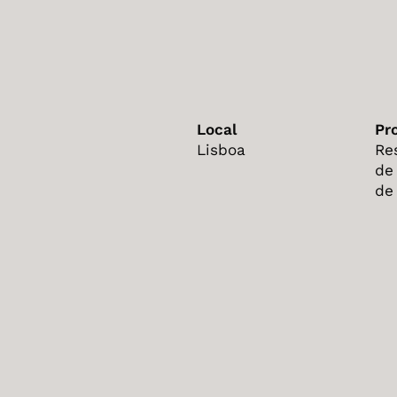
Local
Pr
Lisboa
Re
de
de